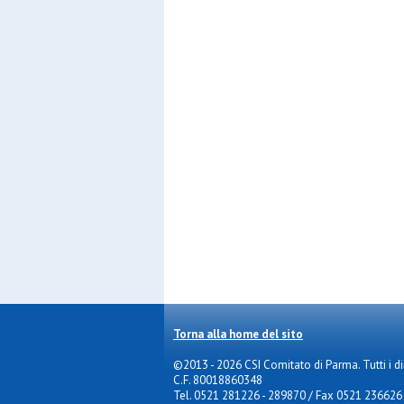
Torna alla home del sito
©2013 - 2026 CSI Comitato di Parma. Tutti i diri
C.F. 80018860348
Tel. 0521 281226 - 289870 / Fax 0521 236626